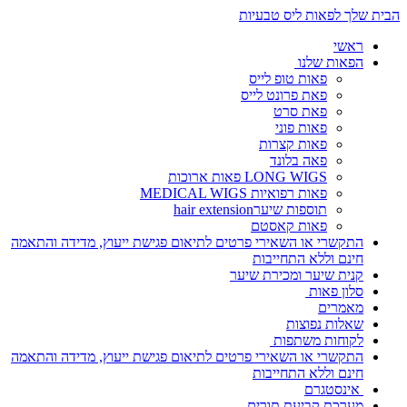
הבית שלך לפאות ליס טבעיות
ראשי
הפאות שלנו
פאות טופ לייס
פאת פרונט לייס
פאת סרט
פאות פוני
פאות קצרות
פאה בלונד
LONG WIGS פאות ארוכות
פאות רפואיות MEDICAL WIGS
תוספות שיערhair extension
פאות קאסטם
התקשרי או השאירי פרטים לתיאום פגישת ייעוץ, מדידה והתאמה
חינם וללא התחייבות
קנית שיער ומכירת שיער
סלון פאות
מאמרים
שאלות נפוצות
לקוחות משתפות
התקשרי או השאירי פרטים לתיאום פגישת ייעוץ, מדידה והתאמה
חינם וללא התחייבות
אינסטגרם
מערכת קביעת תורים