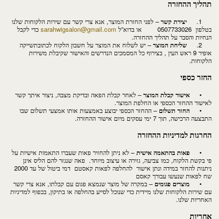
תהליך ההחזרה
1.
יצירת קשר
– לפני החזרת המוצר, אנא צרי קשר עם שירות הלקוחות שלנו
בטלפון 0507733026 או בדוא”ל
sarahwigsalon@gmail.com
כדי לקבל
הנחיות והסבר על תהליך ההחזרה.
2.
שליחת המוצר
– יש לשלוח את המוצר על חשבון הלקוח לכתובתשייקה
אופיר 9 ראש העין , בצירוף כל המסמכים הנדרשים והאישור שקיבלת משירות
הלקוחות.
החזר כספי
•
אישור קבלת המוצר
– לאחר קבלת הפאה ובדיקת מצבה, ניצור איתך קשר
לאישור ההחזר הכספי או החלפת המוצר.
•
החזר תשלום
– ההחזר הכספי יבוצע באמצעות אותו אמצעי תשלום שבו
התבצעה הרכישה, תוך 7 ימי עסקים מיום אישור ההחזרה.
החרגות למדיניות ההחזרה
•
פאות בהתאמה אישית
– לא ניתן להחזיר פאות שעברו התאמות אישיות על
פי בקשת הלקוח, כמו צביעה, גזירה או עיצוב מיוחד. פאה שנגזר להם הליס אינן
ניתנות להחזר במידה ונתן אישור להחלפה לפאות קאסטם דמי ביטול של עד 2000
שח לפאות שנעשו עבורך קאסם
•
מוצרים פגומים
– במקרה של מוצר שנמצא פגום עם קבלתו, אנא צרי קשר
עם שירות הלקוחות שלנו מיידית כדי שנוכל לסייע בהחלפה או בתיקון, בכפוף למדיניות
האחריות שלנו.
אחריות