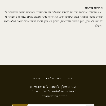
–
אחריות
מותנית
,
אנו
מציעים
אחריות
מותנית
נוספת
בתשלום
על
פי
בחירה
המכסה
בעיות
הקשורות
לנ
.
שירת
שיער
מהפאה
בשל
שימוש
רגיל
האחריות
אינה
מכסה
נזקים
שנגרמו
כתוצאה
מ
,
,
שימוש
לא
נכון
כגון
חפיפה
עצמאית
סירוק
לא
נכון
או
כל
שינוי
אחר
בפאה
שלא
בוצע
אצלנו
ראשי
הפאות שלנו
עוד
הבית שלך לפאות ליס טבעיות
זכויות יוצרים © 2026 כל הזכויות שמורות
מדיניות החזרת מוצרים