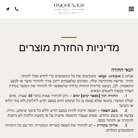
מדיניות החזרת מוצרים
תנאי החזרה
אנחנו ב wigs -unique משקיעים את כל המאמצים כדי לוודא שכל לקוחה
תהיה מרוצה מהרכישה שלה, ומבינים שלפעמים ייתכן צורך להחזיר מוצר או לבצע
התאמות. לכן, גיבשנו מדיניות החזרה ברורה שתאפשר לך להחזיר את המוצר במידת
הצורך בכפוף לתנאים הבאים
1.
החזרה תוך [מספר ימים] ימים
– ניתן להחזיר פאות בתוך 48 שעות מיום
קבלת המוצר, בתנאי שלא נעשה בו כל שימוש והוא במצב חדש לחלוטין.ולא נגזר הליס
או השיער
2.
מצב הפאה
– הפאה חייבת להיות במצב חדש וללא כל סימני שימוש, גזירה,
צביעה או עיצוב מחדש. פאות שעברו התאמה אישית על פי בקשת הלקוח לא ניתנות
להחזרה או להחזר כספי.
3.
אריזה מקורית
– יש להחזיר את הפאה באריזה המקורית יחד עם כל התוויות
והמסמכים הנלווים.