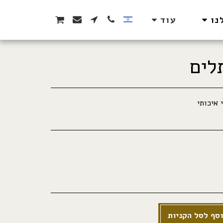
נו
עוד
לים
סף לסל הקניות